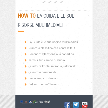
HOW TO
LA GUIDA E LE SUE
RISORSE MULTIMEDIALI
La Guida e le sue risorse multimediali
Primo: la classifica che conta la fai tu!
Secondo: attenzione alla copertina
Terzo: il tuo campo di studio
Quarto: raffronta, raffronta, raffronta!
Quinto: le personalità
Sesto: entra in classe!
Settimo: lavoro? lavoro!