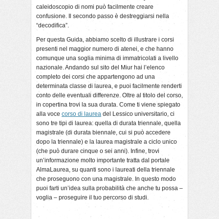
caleidoscopio di nomi può facilmente creare
confusione. Il secondo passo è destreggiarsi nella
“decodifica”.
Per questa Guida, abbiamo scelto di illustrare i corsi
presenti nel maggior numero di atenei, e che hanno
comunque una soglia minima di immatricolati a livello
nazionale. Andando sul sito del Miur hai l’elenco
completo dei corsi che appartengono ad una
determinata classe di laurea, e puoi facilmente renderti
conto delle eventuali differenze. Oltre al titolo del corso,
in copertina trovi la sua durata. Come ti viene spiegato
alla voce
corso di laurea
del Lessico universitario, ci
sono tre tipi di laurea: quella di durata triennale, quella
magistrale (di durata biennale, cui si può accedere
dopo la triennale) e la laurea magistrale a ciclo unico
(che può durare cinque o sei anni). Infine, trovi
un’informazione molto importante tratta dal portale
AlmaLaurea, su quanti sono i laureati della triennale
che proseguono con una magistrale. In questo modo
puoi farti un’idea sulla probabilità che anche tu possa –
voglia – proseguire il tuo percorso di studi.