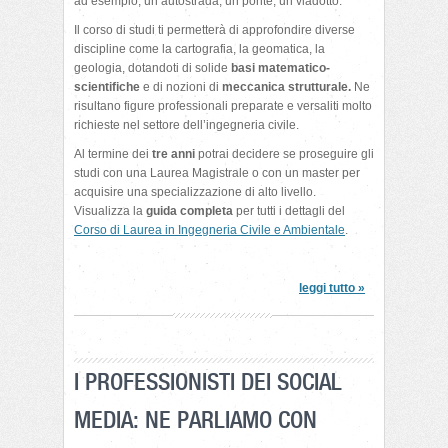
ad esempio, un’autostrada, un ponte, un viadotto.
Il corso di studi ti permetterà di approfondire diverse
discipline come la cartografia, la geomatica, la
geologia, dotandoti di solide
basi matematico-
scientifiche
e di
nozioni di
meccanica strutturale.
Ne
risultano
figure professionali preparate e versaliti molto
richieste nel settore dell’ingegneria civile.
Al termine dei
tre anni
potrai decidere se proseguire gli
studi con una Laurea Magistrale o con un master per
acquisire una specializzazione di alto livello.
Visualizza la
guida completa
per tutti i dettagli del
Corso di Laurea in Ingegneria Civile e Ambientale
.
leggi tutto »
I PROFESSIONISTI DEI SOCIAL
MEDIA: NE PARLIAMO CON