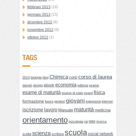
febbraio 2013
(18)
gennaio 2013
(15)
dicembre 2012
(9)
novembre 2012
(9)
ottobre 2012
(1)
TAGS
Chimica
corso di laurea
corsi
2013
biologia
blog
economia
ebook
darwin
design
editoria
esame
esame di maturità
fisica
esame di stato
esami
giovani
formazione
futuro
genitori
ingegneria
internet
maturità
iscrizione
lavoro
Manuale
medicina
orientamento
rete
psicologia
rai
ricerca
scuola
scienza
social network
scelta
scrittura