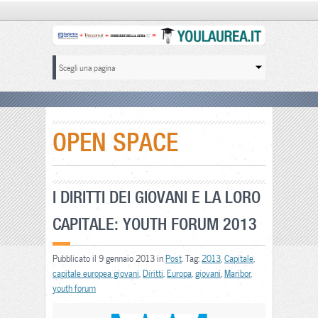
OPEN SPACE
I DIRITTI DEI GIOVANI E LA LORO
CAPITALE: YOUTH FORUM 2013
Pubblicato il 9 gennaio 2013 in
Post
. Tag:
2013
,
Capitale
,
capitale europea giovani
,
Diritti
,
Europa
,
giovani
,
Maribor
,
youth forum